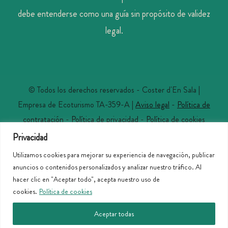
debe entenderse como una guía sin propósito de validez
legal.
© Todos los derechos reservados - Coster d'En Sala |
Empresa de Ecoturismo TA-359-A |
Aviso legal
-
Política de
contratación
-
Política de privacidad
-
Política de cookies
Privacidad
Utilizamos cookies para mejorar su experiencia de navegación, publicar
anuncios o contenidos personalizados y analizar nuestro tráfico. Al
hacer clic en "Aceptar todo", acepta nuestro uso de
cookies.
Política de cookies
Aceptar todas