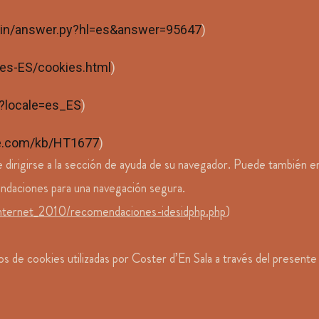
bin/answer.py?hl=es&answer=95647
)
/es-ES/cookies.html
)
1?locale=es_ES
)
ple.com/kb/HT1677
)
irigirse a la sección de ayuda de su navegador. Puede también en
ndaciones para una navegación segura.
internet_2010/recomendaciones-idesidphp.php
)
s de cookies utilizadas por Coster d’En Sala a través del presente 