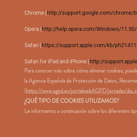
Chrome (
http://support.google.com/chrome/
Opera (
http://help.opera.com/Windows/11.50
Safari (
https://support.apple.com/kb/ph2141
Safari for iPad and iPhone (
http://support.ap
Para conocer más sobre cómo eliminar cookies, puede d
la Agencia Española de Protección de Datos, Recome
(
https://www.agpd.es/portalwebAGPD/jornadas/dia_
¿QUÉ TIPO DE COOKIES UTILIZAMOS?
Le informamos a continuación sobre los diferentes tipo