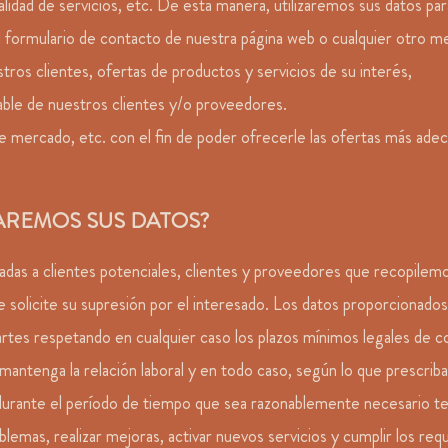
lidad de servicios, etc. De esta manera, utilizaremos sus datos para
 el formulario de contacto de nuestra página web o cualquier otro
estros clientes, ofertas de productos y servicios de su interés,
ontable de nuestros clientes y/o proveedores.
e mercado, etc. con el fin de poder ofrecerle las ofertas más adecu
AREMOS SUS DATOS?
uladas a clientes potenciales, clientes y proveedores que recopilem
 solicite su supresión por el interesado. Los datos proporcionado
artes respetando en cualquier caso los plazos mínimos legales de c
ntenga la relación laboral y en todo caso, según lo que prescriba l
durante el período de tiempo que sea razonablemente necesario t
mas, realizar mejoras, activar nuevos servicios y cumplir los requisi