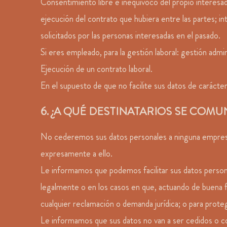
Consentimiento libre e inequívoco del propio interesa
ejecución del contrato que hubiera entre las partes; i
solicitados por las personas interesadas en el pasado.
Si eres empleado, para la gestión laboral: gestión admin
Ejecución de un contrato laboral.
En el supuesto de que no facilite sus datos de carácter
6. ¿A QUÉ DESTINATARIOS SE COM
No cederemos sus datos personales a ninguna empresa 
expresamente a ello.
Le informamos que podemos facilitar sus datos person
legalmente o en los casos en que, actuando de buena f
cualquier reclamación o demanda jurídica; o para prote
Le informamos que sus datos no van a ser cedidos o co