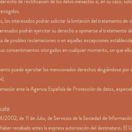
derecho de rectificación de los datos inexactos o, en su caso, soli
recogidos.
os interesados podrán solicitar la limitación del tratamiento de s
interesados podrán ejercitar su derecho a oponerse al tratamiento d
sa de posibles reclamaciones o en aquellas excepciones establecidas
us consentimientos otorgados en cualquier momento, sin que ello af
nto puede ejercitar los mencionados derechos dirigiéndose por esc
NI.
amación ante la Agencia Española de Protección de datos, especia
p.php
 34/2002, de 11 de Julio, de Servicios de la Sociedad de Informa
n haber recabado antes la expresa autorización del destinatario. El